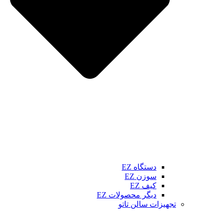
دستگاه EZ
سوزن EZ
کیف EZ
دیگر محصولات EZ
تجهیزات سالن تاتو