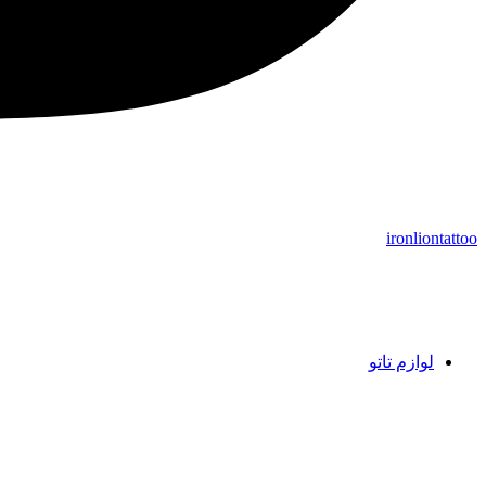
ironliontattoo
لوازم تاتو