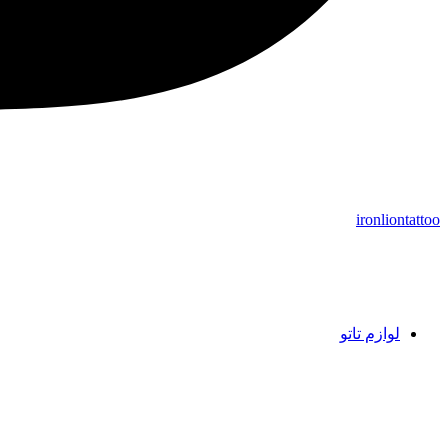
ironliontattoo
لوازم تاتو