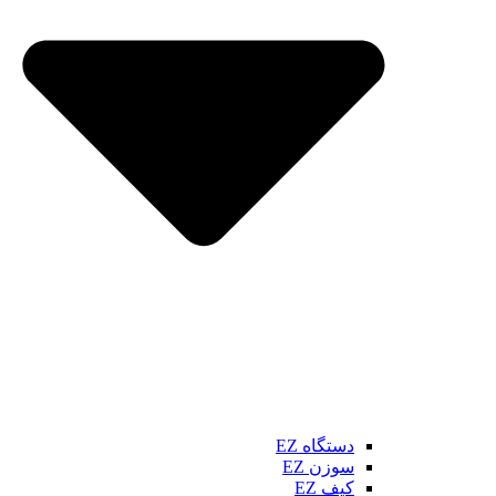
دستگاه EZ
سوزن EZ
کیف EZ