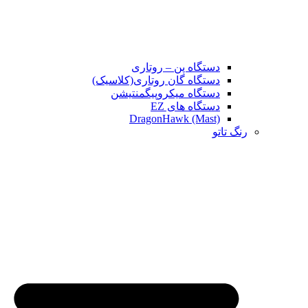
دستگاه پن – روتاری
دستگاه گان روتاری(کلاسیک)
دستگاه میکروپیگمنتیشن
دستگاه های EZ
DragonHawk (Mast)
رنگ تاتو