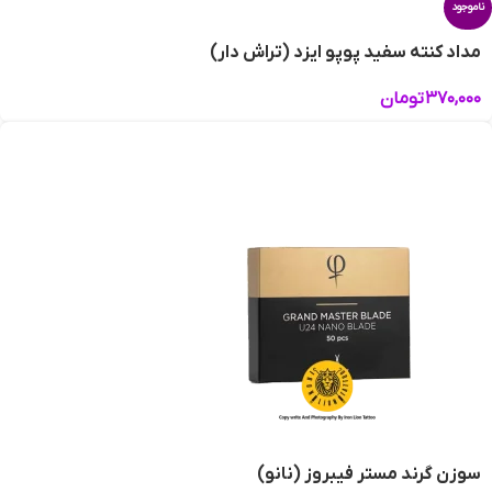
ناموجود
مداد کنته سفید پوپو ایزد (تراش دار)
۳۷۰,۰۰۰
تومان
سوزن گرند مستر فیبروز (نانو)