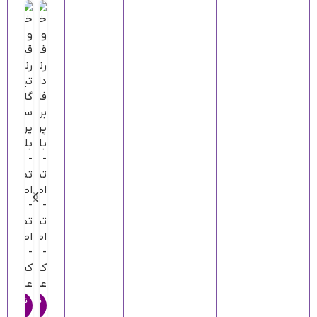
ر
ن
ناموجو
ناموجو
گ
د
د