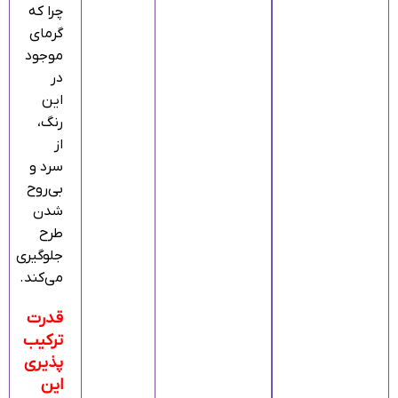
چرا که
گرمای
موجود
در
این
رنگ،
از
سرد و
بی‌روح
شدن
طرح
جلوگیری
می‌کند.
قدرت
ترکیب‌
پذیری
این