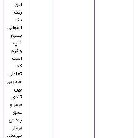
این
رنگ
یک
ارغوانی
بسیار
غلیظ
و گرم
است
که
تعادلی
جادویی
بین
تندی
قرمز و
عمق
بنفش
برقرار
می‌کند.