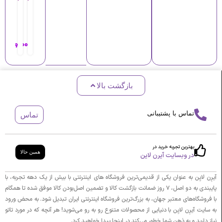
۰۰۰
ف
ر
ر
ا
ن
ن
ر
گ
گ
س
۸۰,۰۰۰
,۵۸۰,۰۰۰
د
ت
ت
ا
ی
ب
ر
ن
ر
ک
ا
و
بازگشت بالا
ف
ز
ا
ا
گ
ن
ر
ل
پ
تماس با پشتیبانی
تماس
س
د
ر
ت
س
م
ب
ا
ا
بهترین تجربه خرید در
همین حالا
ر
ن
در وبسایت آیرن لاین
ب
ا
ر
ل
و
ا
آیرِن لایِن به عنوان یکی از قدیمی‌ترین فروشگاه های اینترنتی با بیش از یک دهه تجربه، با
ن
ن
ی
پایبندی به دو اصل، ۷ روز ضمانت بازگشت کالا و تضمین اصل‌بودن کالا موفق شده تا همگام
د
پ
ز
با فروشگاه‌های معتبر جهان، به بزرگ‌ترین فروشگاه اینترنتی ایران تبدیل شود. به محض ورود
ر
پ
به سایت آیرِن لایِن با دنیایی از محصولات متنوع رو به رو می‌شوید! هر آنچه که در مورد تاتو
م
ر
نیاز دارید و به ذهن شما خطور می‌کند در اینجا پیدا خواهید کرد.