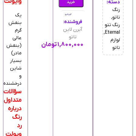
وایولت
دسته:
خرید
رنگ
یک
تاتو
,
فروشنده:
بنفش
رنگ تتو
آیرن لاین
گرم
,
Eternal
تاتو
عالی
لوازم
۱,۸۰۰,۰۰۰
تومان
(بنفش
تاتو
مادر)
بسیار
شاین
و
درخشنده
سؤالات
متداول
درباره
رنگ
رد
ویولت