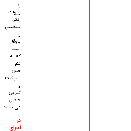
رد
ویولت
رنگی
سلطنتی
و
باوقار
است
که به
تتو
حس
اشرافیت
و
گیرایی
خاصی
می‌بخشد.
در
اجرای