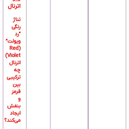
اترنال
تناژ
رنگی
“رد
ویولت”
(Red
Violet)
اترنال
چه
ترکیبی
بین
قرمز
و
بنفش
ایجاد
می‌کند؟