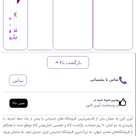
د
س
س
د
ت
ت
س
۰۰۰
۰۰,۰۰۰
گ
گ
ت
–
ا
ا
تماس
گ
۰۰۰,۰۰۰
ه
ه
بگیرید
ا
ر
ت
ه
و
ا
پ
ت
ت
ن
ا
و
بازگشت بالا
ا
ر
م
و
ی
س
ن
A
ت
تماس با پشتیبانی
تماس
ی
s
ر
ک
t
و
س
r
ت
بهترین تجربه خرید در
همین حالا
در وبسایت آیرن لاین
a
ا
l
ر
آیرِن لایِن به عنوان یکی از قدیمی‌ترین فروشگاه های اینترنتی با بیش از یک دهه تجربه، با
ک
ی
پایبندی به دو اصل، ۷ روز ضمانت بازگشت کالا و تضمین اصل‌بودن کالا موفق شده تا همگام
م
M
با فروشگاه‌های معتبر جهان، به بزرگ‌ترین فروشگاه اینترنتی ایران تبدیل شود. به محض ورود
پ
a