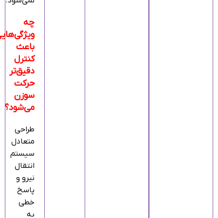
نمی‌شود.
چه
ویژگی‌های
باعث
کنترل
دقیق‌تر
حرکت
سوزن
می‌شود؟
طراحی
متعادل
سیستم
انتقال
نیرو و
پاسخ
خطی
به