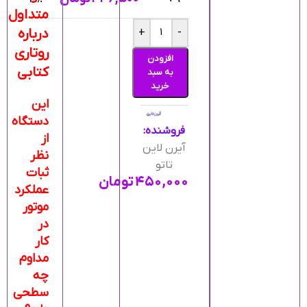
متداول
درباره
+
-
روتاری
افزودن
کتابی
به سبد
خرید
این
دستگاه
فروشنده:
از
آیرن لاین
نظر
تاتو
ثبات
۴۵۰,۰۰۰
تومان
عملکرد
موتور
در
کار
مداوم
چه
سطحی