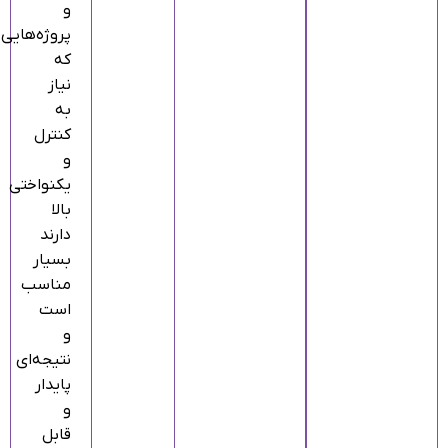
و
پروژه‌هایی
که
نیاز
به
کنترل
و
یکنواختی
بالا
دارند
بسیار
مناسب
است
و
نتیجه‌ای
پایدار
و
قابل