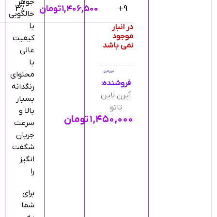
جوهر
9+
۱,۴۰۶,۵۰۰
تومان
3%
خالکوبی
با
در انبار
موجود
کیفیت
نمی باشد
عالی
با
محتوای
فروشنده:
رنگدانه
آیرن لاین
بسیار
تاتو
بالا و
۱,۴۵۰,۰۰۰
تومان
سرعت
جریان
شگفت
انگیز
را
برای
شما