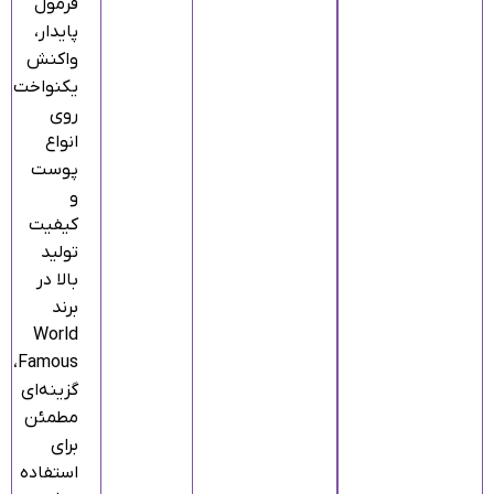
فرمول
پایدار،
واکنش
یکنواخت
روی
انواع
پوست
و
کیفیت
تولید
بالا در
برند
World
Famous،
گزینه‌ای
مطمئن
برای
استفاده