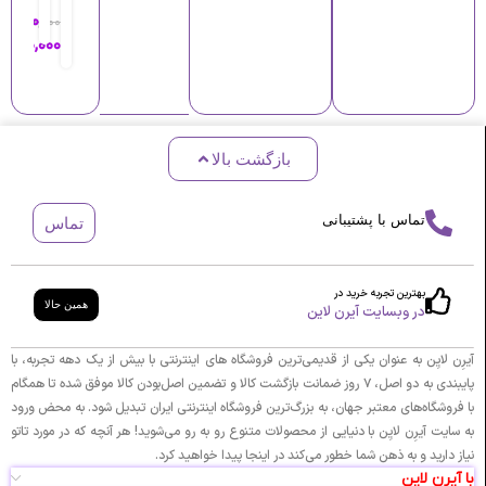
۰۰۰
۸۰,۰۰۰
۲,۳۰۰,۰۰۰
ت
ف
د
ت
۱,۸۰۰,۰۰۰
ت
و
ا
ی
چ
ر
ن
س
ک
ا
ی
ف
ز
ا
ا
گ
بازگشت بالا
ف
ر
ل
ی
س
د
و
ت
س
تماس با پشتیبانی
تماس
ژ
ب
ا
ن
ر
ن
ا
ر
بهترین تجربه خرید در
همین حالا
و
ا
در وبسایت آیرن لاین
ن
ی
پ
ز
آیرِن لایِن به عنوان یکی از قدیمی‌ترین فروشگاه های اینترنتی با بیش از یک دهه تجربه، با
ر
پ
پایبندی به دو اصل، ۷ روز ضمانت بازگشت کالا و تضمین اصل‌بودن کالا موفق شده تا همگام
م
ر
با فروشگاه‌های معتبر جهان، به بزرگ‌ترین فروشگاه اینترنتی ایران تبدیل شود. به محض ورود
ا
م
به سایت آیرِن لایِن با دنیایی از محصولات متنوع رو به رو می‌شوید! هر آنچه که در مورد تاتو
ب
ا
نیاز دارید و به ذهن شما خطور می‌کند در اینجا پیدا خواهید کرد.
ل
ب
با آیرن لاین