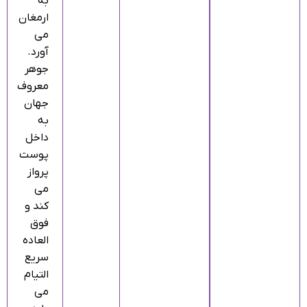
به
ارمغان
می
آورد.
جوهر
معروف
جهان
به
داخل
پوست
پرواز
می
کند و
فوق
العاده
سریع
التیام
می