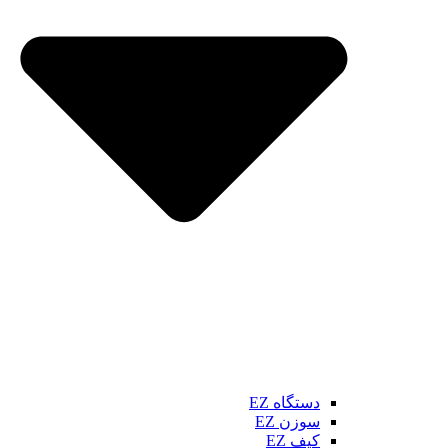
دستگاه EZ
سوزن EZ
کیف EZ