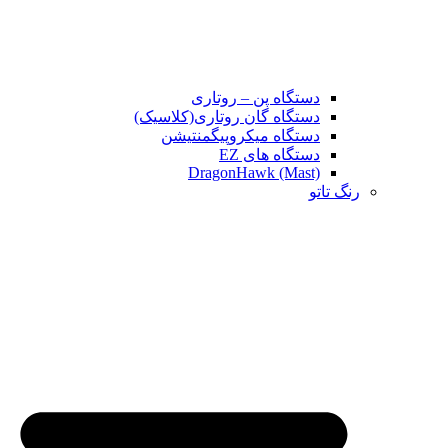
دستگاه پن – روتاری
دستگاه گان روتاری(کلاسیک)
دستگاه میکروپیگمنتیشن
دستگاه های EZ
DragonHawk (Mast)
رنگ تاتو