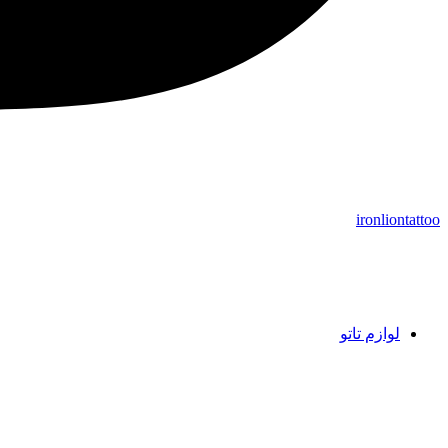
ironliontattoo
لوازم تاتو