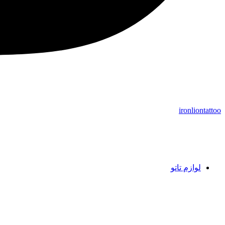
ironliontattoo
لوازم تاتو