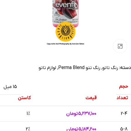
بزرگنمایی تصویر
دسته:
رنگ تاتو
,
رنگ تتو Perma Blend
,
لوازم تاتو
حجم
15 میل
تعداد
قیمت
کاستن
2-4
۵,۲۳۷,۱۰۰
تومان
1%
5-8
۵,۱۸۴,۲۰۰
تومان
2%