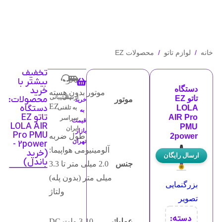
ورود / ثبت نام
خانه
/
لوازم تاتو
/
محصولات EZ
تخفیف
بیشتر با
دستگاه
خرید
موتور بدون هسته
ارسال
پشتیبانی
تاتو EZ
محصولات:
موتور
خرید
EZ
دستگاه
LOLA
به
تلفنی
به
تاتو EZ
AIR Pro
سراسر
قیمت
LOLA AIR
PMU
ایران
بازار
Pro PMU
2power
طول ضربه
تهران
2power -
آلومینیومی هواپیما:
(خرید
ارسال رایگان
باندل)
جنس
2.0 میلی متر تا 3.3
میلی متر (بدون پله)
بزرگنمایی
ولتاژ
تصویر
دسته:
عملیاتی
3-10 ولت DC