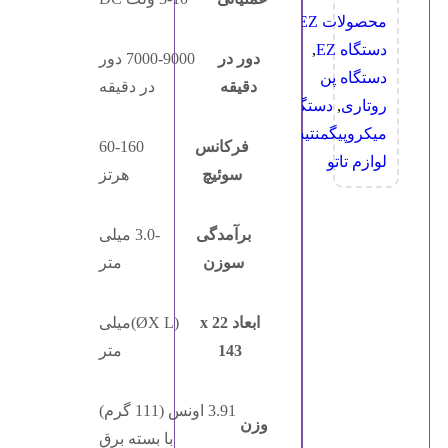
محصولات EZ
,
دستگاه EZ
,
دور در
7000-9000 دور
دستگاه پن
دقیقه
در دقیقه
روتاری
,
دستگاه
میکروپیگمنتیشن
,
فرکانس
60-160
لوازم تاتو
سوئیچ
هرتز
برآمدگی
-3.0 میلی
سوزن
متر
ابعاد 22 x
(ØX L)میلی
143
متر
3.91 اونس (111 گرم)
وزن
با بسته برق