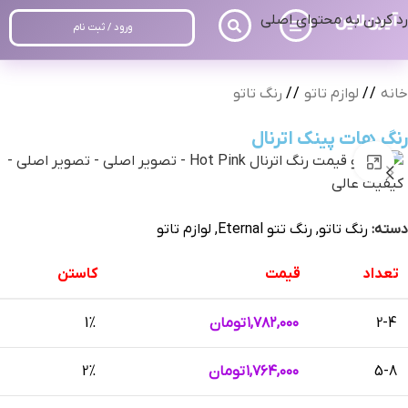
رد کردن به محتوای اصلی
ورود / ثبت نام
خانه
/
لوازم تاتو
/
رنگ تاتو
رنگ هات پینک اترنال
بزرگنمایی تصویر
دسته:
رنگ تاتو
,
رنگ تتو Eternal
,
لوازم تاتو
تعداد
قیمت
کاستن
2-4
۱,۷۸۲,۰۰۰
تومان
1%
5-8
۱,۷۶۴,۰۰۰
تومان
2%