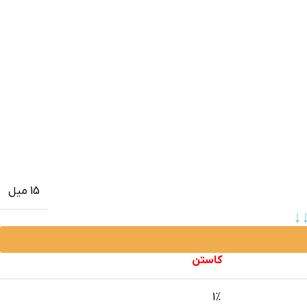
15 میل
↓
کاستن
1%