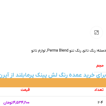
بزرگنمایی تصویر
دسته:
رنگ تاتو
,
رنگ تتو Perma Blend
,
لوازم تاتو
حجم
برای خرید عمده رنگ لش پینک پرمابلند از آیرن
تعداد
قیمت
2-4
۴,۵۳۴,۲۰۰
تومان