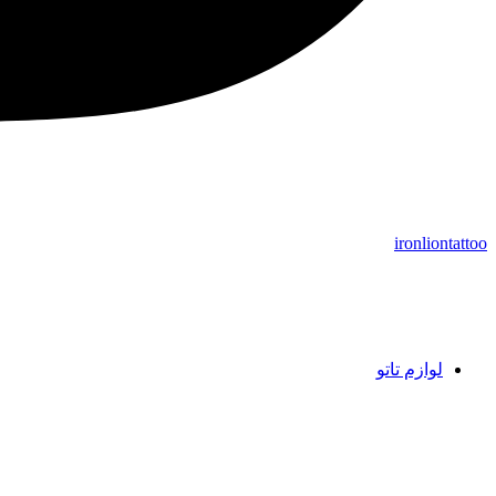
ironliontattoo
لوازم تاتو