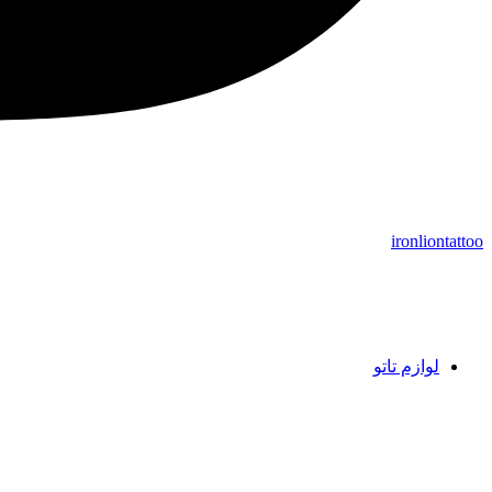
ironliontattoo
لوازم تاتو