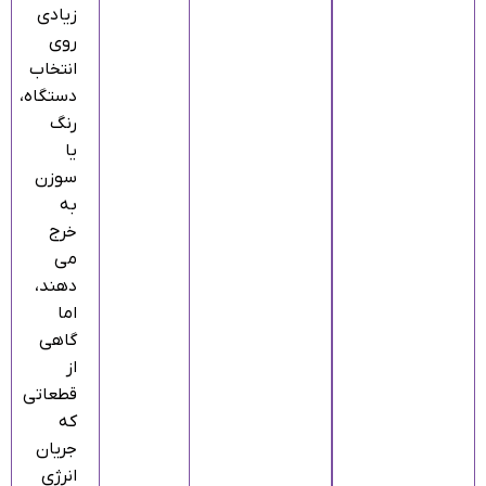
زیادی
روی
انتخاب
دستگاه،
رنگ
یا
سوزن
به
خرج
می‌
دهند،
اما
گاهی
از
قطعاتی
که
جریان
انرژی