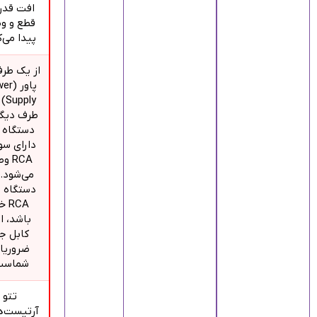
افت قدر
قطع و و
پیدا می‌ک
از یک طر
پاور 
pply
طرف دیگر
دستگاه 
دارای س
RCA 
می‌شود. 
دستگاه 
RCA 
باشد، ا
کابل جز
ضروریا
شماست
تتو
آرتیست‌ه