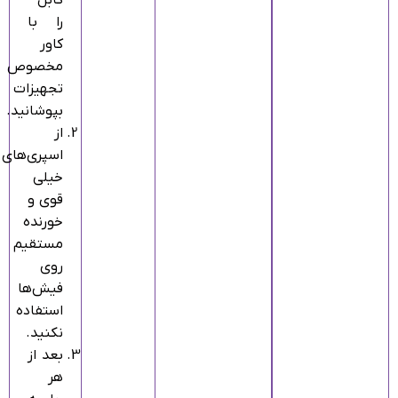
کابل
را با
کاور
مخصوص
تجهیزات
بپوشانید.
از
اسپری‌های
خیلی
قوی و
خورنده
مستقیم
روی
فیش‌ها
استفاده
نکنید.
بعد از
هر