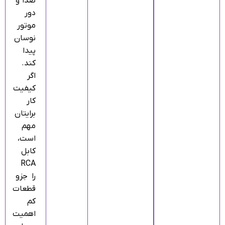
صدا و
دور
موتور
نوسان
پیدا
کند.
اگر
کیفیت
کار
برایتان
مهم
است،
کابل
RCA
را جزو
قطعات
کم‌
اهمیت