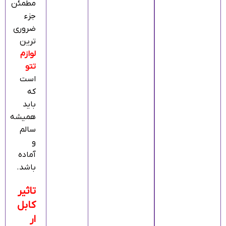
مطمئن
جزء
ضروری‌
ترین
لوازم
تتو
است
که
باید
همیشه
سالم
و
آماده
باشد.
تاثیر
کابل
ار