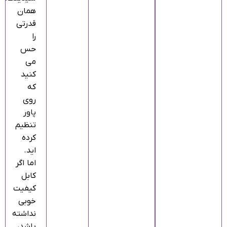
همان
قدرتی
را
حس
می‌
کنید
که
روی
پاور
تنظیم
کرده‌
اید.
اما اگر
کابل
کیفیت
خوبی
نداشته
باشد،