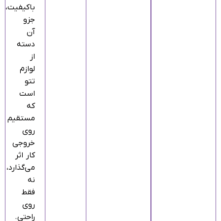
باکیفیت،
جزو
آن
دسته
از
لوازم
تتو
است
که
مستقیم
روی
خروجی
کار اثر
می‌گذارد،
نه
فقط
روی
راحتی.