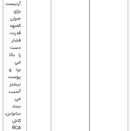
آرتیست
برای
جبران
کمبود
قدرت،
فشار
دست
را بالا
می‌
برد و
پوست
بیشتر
آسیب
می‌
بیند.
بنابراین،
کابل
RCA