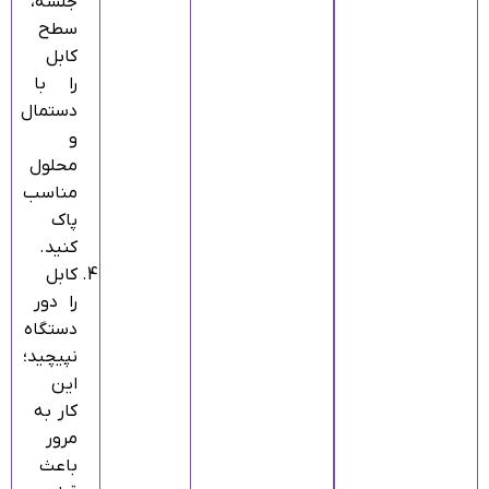
جلسه،
سطح
کابل
را با
دستمال
و
محلول
مناسب
پاک
کنید.
کابل
را دور
دستگاه
نپیچید؛
این
کار به
مرور
باعث