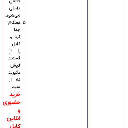
قطعی
داخلی
می‌شود.
هنگام
جدا
کردن،
کابل
را از
قسمت
فیش
بگیرید
نه از
سیم.
خرید
حضوری
و
انلاین
کابل