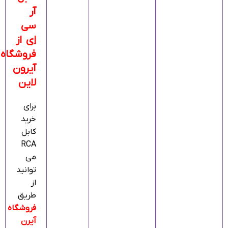
آر
سی
اِی از
فروشگاه
آیرون
لاین
برای
خرید
کابل
RCA
می‌
توانید
از
طریق
فروشگاه
آیرن