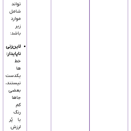
تواند
شامل
موارد
زیر
باشد:
لاین‌زنی
ناپایدار:
خط‌
ها
یکدست
نیستند،
بعضی
جاها
کم‌
رنگ
یا پُر
لرزش