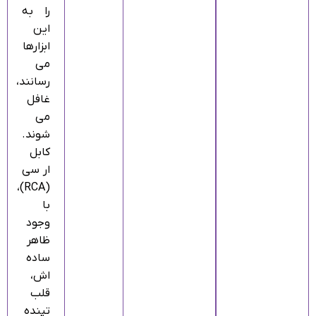
را به
این
ابزارها
می‌
رسانند،
غافل
می‌
شوند.
کابل
ار سی
(RCA)،
با
وجود
ظاهر
ساده‌
اش،
قلب
تپنده