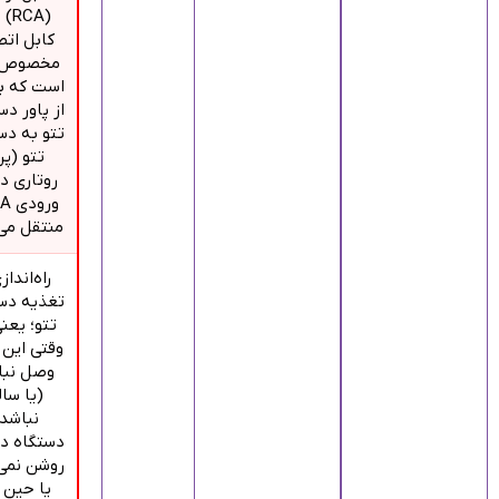
(RCA
کابل ات
مخصوص ت
است که بر
از پاور دس
تتو به دس
تتو (پن
روتاری دا
منتقل می‌
راه‌انداز
تغذیه دس
تتو؛ یعنی
وقتی این 
وصل نبا
(یا سال
نباشد
دستگاه د
روشن نمی
یا حین ک