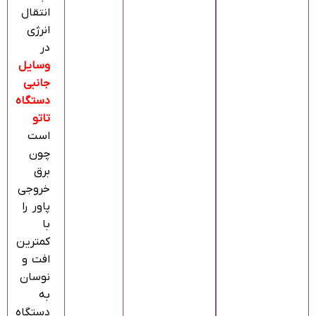
انتقال
انرژی
در
وسایل
جانبی
دستگاه
تاتو
است
چون
برق
خروجی
پاور را
با
کمترین
افت و
نوسان
به
دستگاه