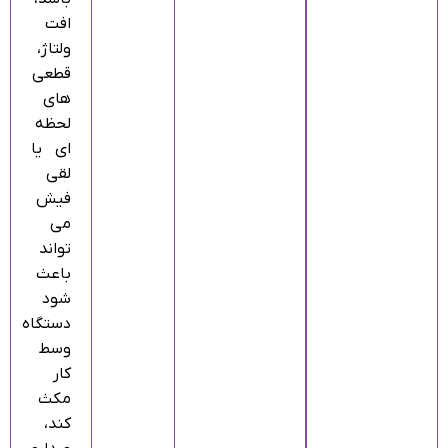
افت
ولتاژ،
قطعی‌
های
لحظه‌
ای یا
لقی
فیش
می‌
تواند
باعث
شود
دستگاه
وسط
کار
مکث
کند،