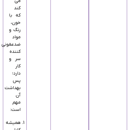
می‌
کند
که با
خون،
رنگ و
مواد
ضدعفونی‌
کننده
سر و
کار
دارد؛
پس
بهداشت
آن
مهم
است:
همیشه