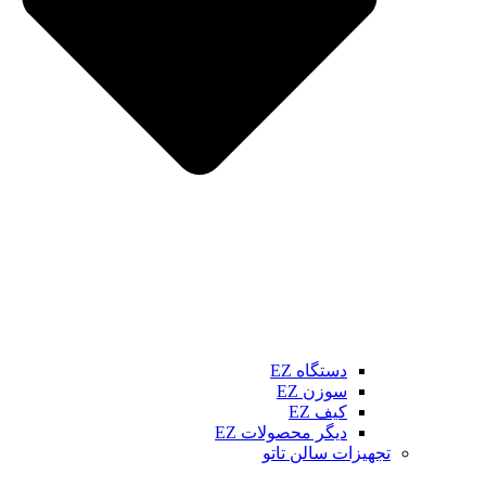
دستگاه EZ
سوزن EZ
کیف EZ
دیگر محصولات EZ
تجهیزات سالن تاتو