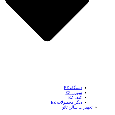
دستگاه EZ
سوزن EZ
کیف EZ
دیگر محصولات EZ
تجهیزات سالن تاتو