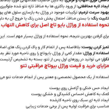
کاهش فوری التهاب و قرمزی:
به دلیل خاصیت ضدالتهابی قوی، بلافاصله
ایجاد لایه محافظتی:
از ورود باکتری‌ ها به منافذ تازه تتو شده جلوگیری 
بهبود سرعت ترمیم:
ترکیبات موجود در وراژل به بازسازی سلول‌ های 
تثبیت رنگ:
با بستن منافذ، احتمال پخش شدن رنگ یا خروج آن به دل
نحوه استفاده از وراژل بایو تاچ اصل برای کاهش التهاب
برای گرفتن بهترین نتیجه، نحوه استفاده از وراژل بسیار مهم است. ای
تمیز کردن پوست:
بلافاصله پس از اتمام کار و پاک کردن رنگ‌ های اضا
استفاده از وراژل:
مقدار کمی از وراژل بایوتاچ را روی ناحیه مورد نظر ب
تکرار:
می‌ توانید در روزهای اول پس از تتو، بسته به تشخیص آرتیست، 
مزایای خرید و قیمت وراژل بیوتاچ مراقبتی تتو
استفاده از یک محصول تخصصی و معتبر پس از انجام خدمات تتو می‌ تواند ر
ایجاد حس خنکی و آرامش روی پوست
کمک به کاهش احساس کشیدگی و خشکی پوست
ایجاد لایه‌ ای سبک روی ناحیه کارشده
مناسب برای مراقبت اولیه پس از برخی خدمات زیبایی