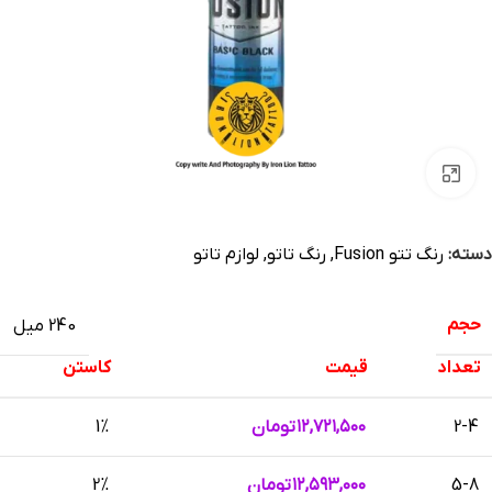
بزرگنمایی تصویر
دسته:
رنگ تتو Fusion
,
رنگ تاتو
,
لوازم تاتو
حجم
240 میل
تعداد
قیمت
کاستن
2-4
۱۲,۷۲۱,۵۰۰
تومان
1%
5-8
۱۲,۵۹۳,۰۰۰
تومان
2%