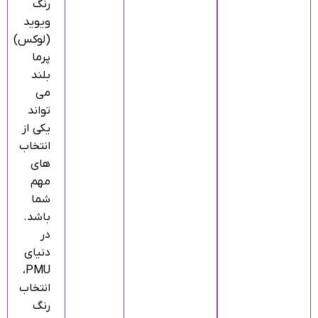
رنگ
ویوید
(لوکس)
پرما
بلند
می‌
تواند
یکی از
انتخاب‌
های
مهم
شما
باشد.
در
دنیای
PMU،
انتخاب
رنگ