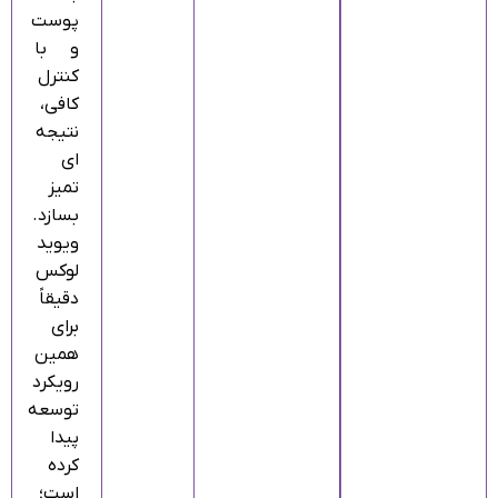
پوست
و با
کنترل
کافی،
نتیجه‌
ای
تمیز
بسازد.
ویوید
لوکس
دقیقاً
برای
همین
رویکرد
توسعه
پیدا
کرده
است؛