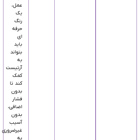
عمل،
یک
رنگ
حرفه‌
ای
باید
بتواند
به
آرتیست
کمک
کند تا
بدون
فشار
اضافی،
بدون
آسیب
غیرضروری
به