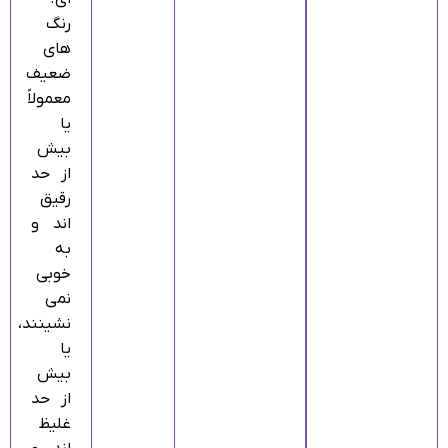
رنگ‌
های
ضعیف
معمولاً
یا
بیش
از حد
رقیق‌
اند و
به‌
خوبی
نمی‌
نشینند،
یا
بیش
از حد
غلیظ‌