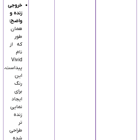
خروجی
زنده و
واضح:
همان‌
طور
که از
نام
Vivid
پیداست،
این
رنگ
برای
ایجاد
نمایی
زنده‌
تر
طراحی
شده