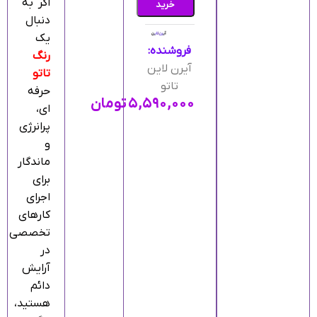
اگر به‌
خرید
دنبال
یک
فروشنده:
رنگ
آیرن لاین
تاتو
تاتو
حرفه‌
۵,۵۹۰,۰۰۰
تومان
ای،
پرانرژی
و
ماندگار
برای
اجرای
کارهای
تخصصی
در
آرایش
دائم
هستید،