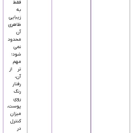
فقط
به
زیبایی
ظاهری
آن
محدود
نمی‌
شود؛
مهم‌
تر از
آن،
رفتار
رنگ
روی
پوست،
میزان
کنترل
در