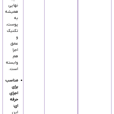
نهایی
همیشه
به
پوست،
تکنیک
و
عمق
اجرا
هم
وابسته
است.
مناسب
برای
اجرای
حرفه‌
ای:
این