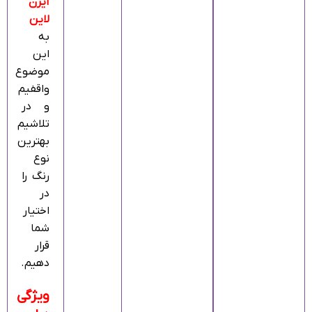
آیرن
لاین
به
این
موضوع
واقفیم
و در
تلاشیم
بهترین
نوع
رنگ را
در
اختیار
شما
قرار
دهیم.
ویژگی‌