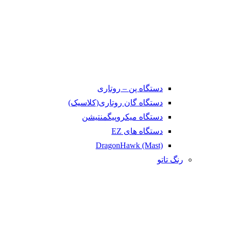
دستگاه پن – روتاری
دستگاه گان روتاری(کلاسیک)
دستگاه میکروپیگمنتیشن
دستگاه های EZ
DragonHawk (Mast)
رنگ تاتو