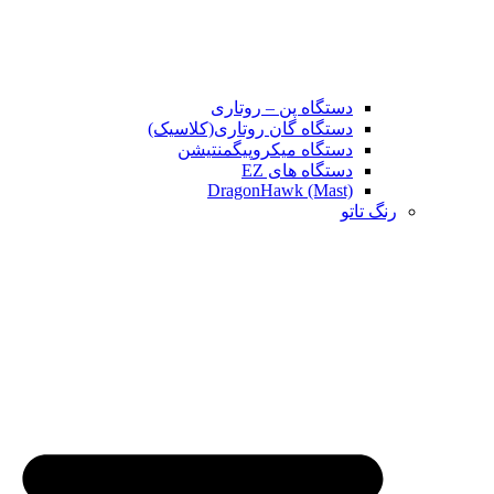
دستگاه پن – روتاری
دستگاه گان روتاری(کلاسیک)
دستگاه میکروپیگمنتیشن
دستگاه های EZ
DragonHawk (Mast)
رنگ تاتو