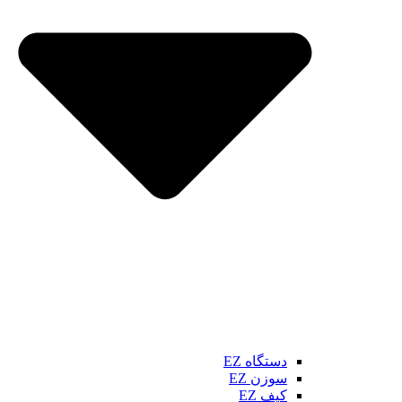
دستگاه EZ
سوزن EZ
کیف EZ